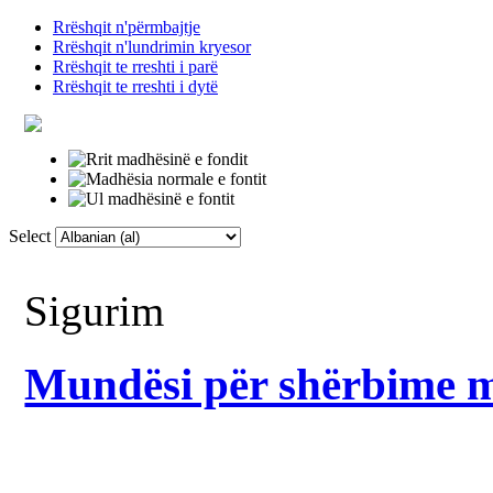
Rrëshqit n'përmbajtje
Rrëshqit n'lundrimin kryesor
Rrëshqit te rreshti i parë
Rrëshqit te rreshti i dytë
Select
Faqja Kryesore
Fjalor
Lidhje të tjera
Sigurim
Mundësi për shërbime m