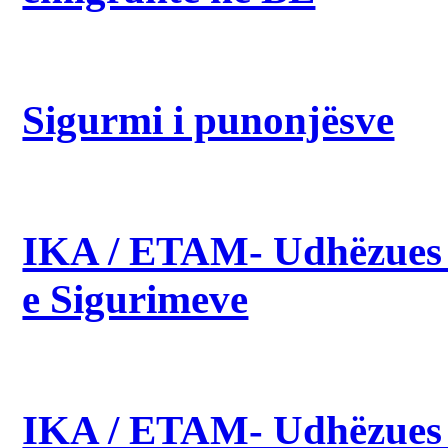
Sigurmi i punonjësve
IKA / ETAM- Udhëzues p
e Sigurimeve
IKA / ETAM- Udhëzues pë