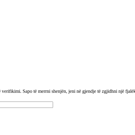
jalor
Lidhje të tjera
Forum
Gramatikë
Njoftime
verifikimi. Sapo të merrni shenjën, jeni në gjendje të zgjidhni një fjalëk