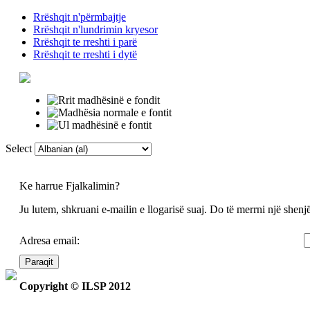
Rrëshqit n'përmbajtje
Rrëshqit n'lundrimin kryesor
Rrëshqit te rreshti i parë
Rrëshqit te rreshti i dytë
Select
Faqja Kryesore
F
Ke harrue Fjalkalimin?
Ju lutem, shkruani e-mailin e llogarisë suaj. Do të merrni një shenjë 
Adresa email:
Paraqit
Copyright © ILSP 2012