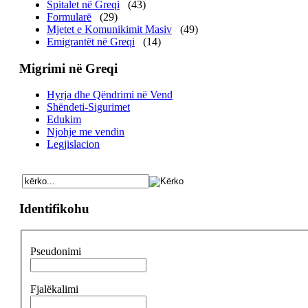
Spitalet në Greqi
(43)
Formularë
(29)
Mjetet e Komunikimit Masiv
(49)
Emigrantët në Greqi
(14)
Migrimi në Greqi
Hyrja dhe Qëndrimi në Vend
Shëndeti-Sigurimet
Edukim
Njohje me vendin
Legjislacion
Identifikohu
Pseudonimi
Fjalëkalimi