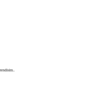
alor
Lidhje të tjera
Forum
Gramatikë
Njoftim
 rendisim..