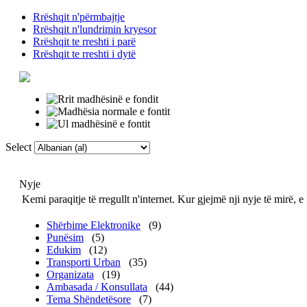
Rrëshqit n'përmbajtje
Rrëshqit n'lundrimin kryesor
Rrëshqit te rreshti i parë
Rrëshqit te rreshti i dytë
Select
Faqja Kryesore
Fj
Nyje
Kemi paraqitje të rregullt n'internet. Kur gjejmë nji nyje të mirë, e
Shërbime Elektronike
(9)
Punësim
(5)
Edukim
(12)
Transporti Urban
(35)
Organizata
(19)
Ambasada / Konsullata
(44)
Tema Shëndetësore
(7)