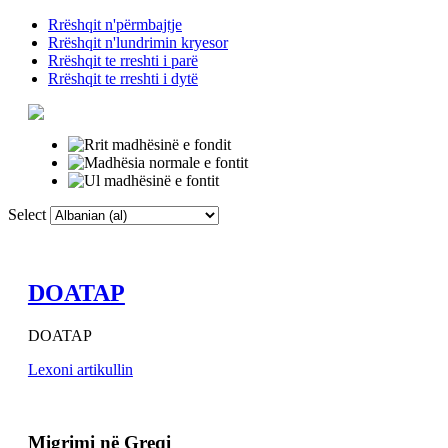
Rrëshqit n'përmbajtje
Rrëshqit n'lundrimin kryesor
Rrëshqit te rreshti i parë
Rrëshqit te rreshti i dytë
Select
Faqja Kryesore
F
DOATAP
DOATAP
Lexoni artikullin
Migrimi në Greqi