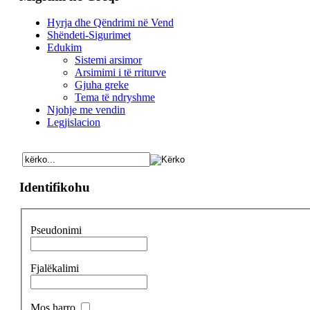
Hyrja dhe Qëndrimi në Vend
Shëndeti-Sigurimet
Edukim
Sistemi arsimor
Arsimimi i të rriturve
Gjuha greke
Tema të ndryshme
Njohje me vendin
Legjislacion
Identifikohu
Pseudonimi
Fjalëkalimi
Mos harro