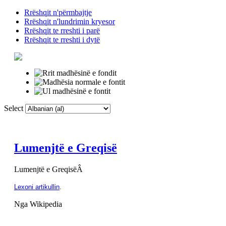
Rrëshqit n'përmbajtje
Rrëshqit n'lundrimin kryesor
Rrëshqit te rreshti i parë
Rrëshqit te rreshti i dytë
Select
Faqja Kryesore
F
Lumenjtë e Greqisë
Lumenjtë e GreqisëÂ
Lexoni artikullin
.
Nga Wikipedia