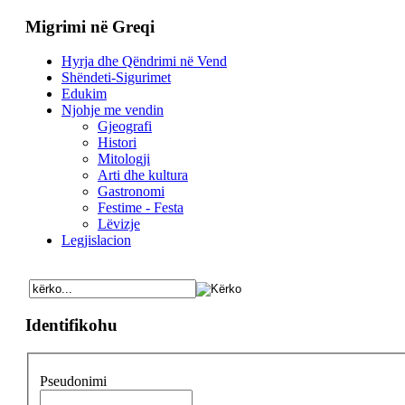
Migrimi në Greqi
Hyrja dhe Qëndrimi në Vend
Shëndeti-Sigurimet
Edukim
Njohje me vendin
Gjeografi
Histori
Mitologji
Arti dhe kultura
Gastronomi
Festime - Festa
Lëvizje
Legjislacion
Identifikohu
Pseudonimi