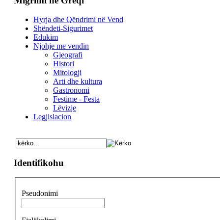
Migrimi në Greqi
Hyrja dhe Qëndrimi në Vend
Shëndeti-Sigurimet
Edukim
Njohje me vendin
Gjeografi
Histori
Mitologji
Arti dhe kultura
Gastronomi
Festime - Festa
Lëvizje
Legjislacion
Identifikohu
Pseudonimi