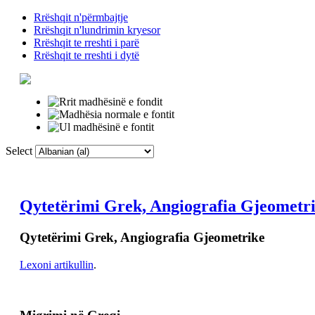
Rrëshqit n'përmbajtje
Rrëshqit n'lundrimin kryesor
Rrëshqit te rreshti i parë
Rrëshqit te rreshti i dytë
Select
Faqja Kryesore
F
Qytetërimi Grek, Angiografia Gjeometr
Qytetërimi Grek, Angiografia Gjeometrike
Lexoni artikullin
.