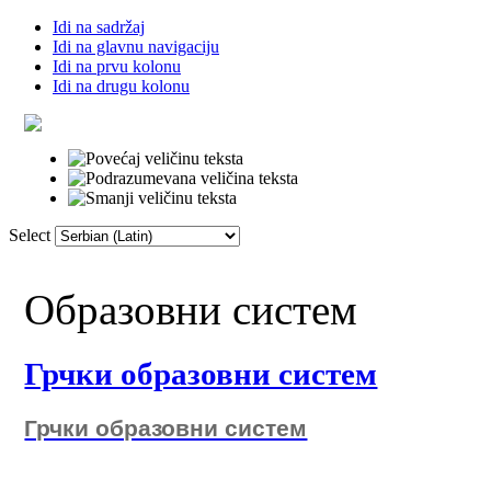
Idi na sadržaj
Idi na glavnu navigaciju
Idi na prvu kolonu
Idi na drugu kolonu
Select
Почетна
Речник
Линкови
Фор
Образовни систем
Грчки образовни систем
Грчки образовни систем