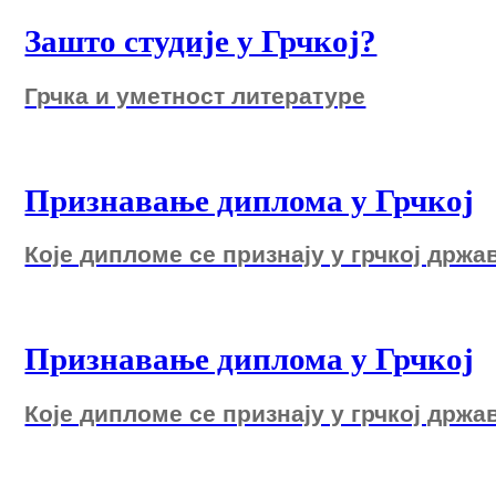
Зашто студије у Грчкој?
Грчка и уметност литературе
Признавање диплома у Грчкој
Које дипломе се признају у грчкој држа
Признавање диплома у Грчкој
Које дипломе се признају у грчкој држа