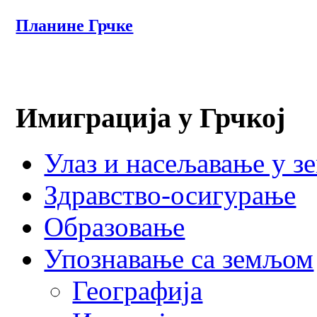
Планине Грчке
Имиграција у Грчкој
Улаз и насељавање у з
Здравство-осигурање
Образовање
Упознавање са земљом
Географија