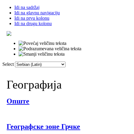
Idi na sadržaj
Idi na glavnu navigaciju
Idi na prvu kolonu
Idi na drugu kolonu
Select
Почетна
Речник
Линкови
Фор
Географија
Опште
Географске зоне Грчке