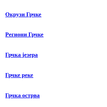
Окрузи Грчке
Региони Грчке
Грчка језера
Грчке реке
Грчка острва