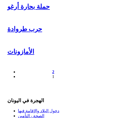
حملة بحارة أرغو
حرب طروادة
الأمازونات
2
1
الهجرة في اليونان
دخول البلاد والإقامة فيها
الصحة - التأمين