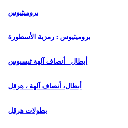
بروميثيوس
بروميثيوس : رمزية الأسطورة
أبطال - أنصاف آلهة ثيسيوس
أبطال، أنصاف آلهة ، هرقل
بطولات هرقل