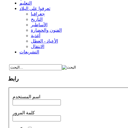
التعليم
تعرفوا على البلاد
جغرافيا
التاريخ
الأساطير
الفنون والحضارة
أغذية
الأعياد - العطل
الانتقال
التشريعات
رابط
اسم المستخدم
كلمة المرور