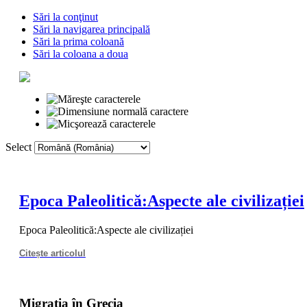
Sări la conţinut
Sări la navigarea principală
Sări la prima coloană
Sări la coloana a doua
Select
Prima pagină
Voc
Epoca Paleolitică:Aspecte ale civilizației
Epoca Paleolitică:Aspecte ale civilizației
Citește articolul
Migraţia în Grecia