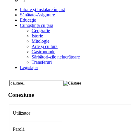
Intrare şi Instalare în ţară
Sănătate-Asigurare
Educaţie
Cunoştinţa cu ţara
Geografie
Istorie
Mitologie
Arte şi cultură
Gastronomie
Sărbători-zile nelucrătoare
Transferuri
Legislaţia
Conexiune
Utilizator
Parolă